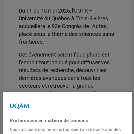
Du 11 au 15 mai 2026, l’UQTR –
Université du Québec à Trois-Rivières
accueillera le 93e Congrès de l’Acfas,
placé sous le thème des sciences sans
frontières.
Cet événement scientifique phare est
l’endroit tout indiqué pour diffuser vos
résultats de recherche, découvrir les
dernières avancées dans tous les
secteurs et retrouver la grande
communauté des sciences en français.
Le congrès de l’Acfas est un
événement hybride, favorisant ainsi la
Préférences en matière de témoins
participation de la communauté
scientifique francophone mondiale et la
Nous utilisons des témoins (cookies) afin de collecter des