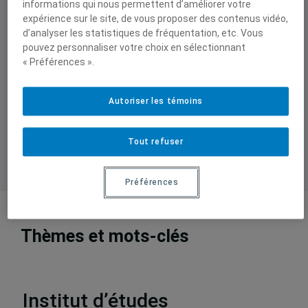
informations qui nous permettent d’améliorer votre
diffusion sans limites des résultats de
expérience sur le site, de vous proposer des contenus vidéo,
recherche.
d’analyser les statistiques de fréquentation, etc. Vous
pouvez personnaliser votre choix en sélectionnant
Consultez l’appel et soumettez votre
« Préférences ».
proposition avant le 10 octobre 2025
Autoriser les témoins
Tout refuser
Préférences
Thèmes et mots-clés
Activités
,
Appel à communications
Institut d’études