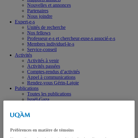
Nouvelles et annonces
Partenaires
Nous joindre
Expert-e-s
Unités de recherche
Nos fellows
Professeur-e-s et chercheur-euse-s associé-e-s
Membres individuel-le-s
Service-conseil
Activités
Activités à venir
Activités passées
Comptes-rendus d’activités
Appel à communications
Rendez-vous Gérin-Lajoie
Publications
Toutes les publications
Israël-Gaza
Ukraine
Portraits
Dans les médias
Coup de fil diplomatique
Haïti
Préférences en matière de témoins
Balados – Les conférences de l’IEIM