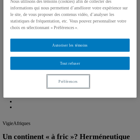
Étudiant-e-s
Nous utilisons des témoins (cookies) afin de collecter des
Emplois, bourses et stages
informations qui nous permettent d’améliorer votre expérience sur
Formations, simulations et Écoles d’été
le site, de vous proposer des contenus vidéo, d’analyser les
Think Tank
statistiques de fréquentation, etc. Vous pouvez personnaliser votre
Centre de réflexion de l’IEIM
choix en sélectionnant « Préférences ».
Récentes réalisations
Fellows de l’IEIM
Regards de l’IEIM
Un seul monde
Autoriser les témoins
Blogue Un seul monde
Publications
Partenaires
Tout refuser
Comité scientifique
Préférences
VigieAfriques
Un continent « à fric »? Herméneutique