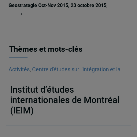
Geostrategie Oct-Nov 2015, 23 octobre 2015,
Michèle
Rioux
,
Daniel Drache
Thèmes et mots-clés
Activités
,
Centre d'études sur l'intégration et la
mondialisation (CEIM)
,
Vidéos
,
Mondialisation
,
Asie
,
Chine
Institut d’études
internationales de Montréal
(IEIM)
Partenaires