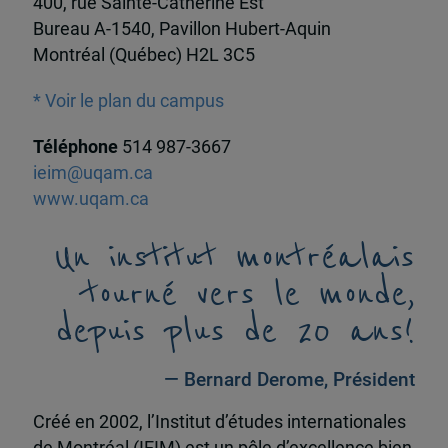
400, rue Sainte-Catherine Est
Bureau A-1540, Pavillon Hubert-Aquin
Montréal (Québec) H2L 3C5
* Voir le plan du campus
Téléphone
514 987-3667
ieim@uqam.ca
www.uqam.ca
Un institut montréalais
tourné vers le monde,
depuis plus de 20 ans!
— Bernard Derome, Président
Créé en 2002, l’Institut d’études internationales
de Montréal (IEIM) est un pôle d’excellence bien