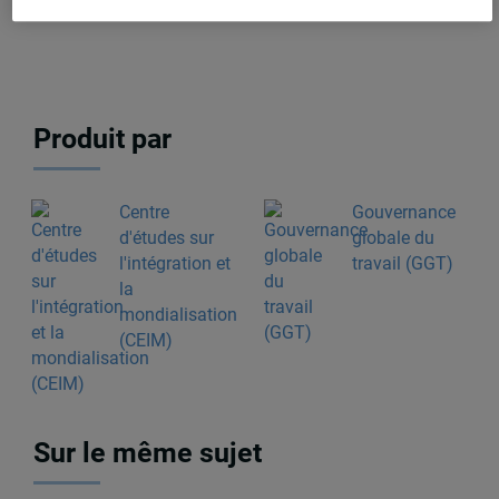
Produit par
Centre
Gouvernance
d'études sur
globale du
l'intégration et
travail (GGT)
la
mondialisation
(CEIM)
Sur le même sujet