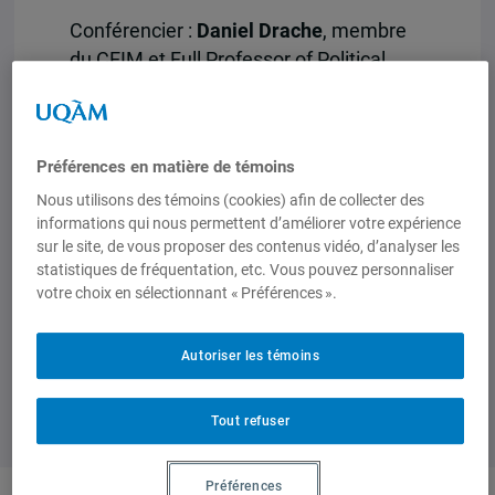
Conférencier :
Daniel Drache
, membre
du CEIM et Full Professor of Political
Science in the Faculty of Liberal Arts and
Professional Studies at York University.
Présidence :
Michèle Rioux
, directrice du
Préférences en matière de témoins
CEIM.
Nous utilisons des témoins (cookies) afin de collecter des
informations qui nous permettent d’améliorer votre expérience
Entrée libre et gratuite
.
sur le site, de vous proposer des contenus vidéo, d’analyser les
statistiques de fréquentation, etc. Vous pouvez personnaliser
votre choix en sélectionnant « Préférences ».
Autoriser les témoins
Tout refuser
Préférences