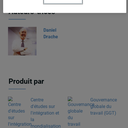
Auteurs-trices
Daniel
Drache
Produit par
Centre
Gouvernance
d'études sur
globale du
l'intégration et
travail (GGT)
la
mondialisation