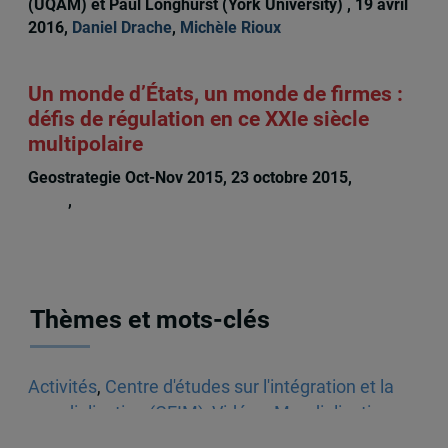
(UQAM) et Paul Longhurst (York University) , 19 avril
2016,
Daniel Drache
,
Michèle Rioux
Un monde d’États, un monde de firmes :
défis de régulation en ce XXIe siècle
multipolaire
Geostrategie Oct-Nov 2015, 23 octobre 2015,
Michèle
Rioux
,
Daniel Drache
Thèmes et mots-clés
Activités
,
Centre d'études sur l'intégration et la
mondialisation (CEIM)
,
Vidéos
,
Mondialisation
,
Asie
,
Chine