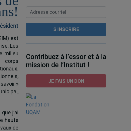
s de
ans!
ésident
EIM) est
ise. Les
e milieu
Contribuez à l’essor et à la
e corps
mission de l’Institut !
tionaux.
ionnels,
JE FAIS UN DON
 savoir »
nicipal,
 que j’ai
de haute
ravaux de