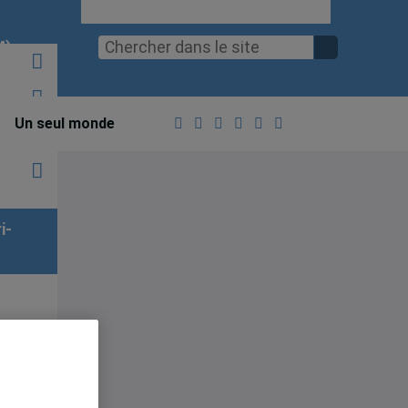
M)
Un seul monde
i-
at