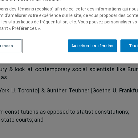
novembre, 15 h
isons des témoins (cookies) afin de collecter des informations qui nou
illon Hubert-Aquin, 405 rue Ste-Catherine Est, UQAM, mét
t d’améliorer votre expérience sur le site, de vous proposer des cont
r les statistiques de fréquentation, etc. Vous pouvez personnaliser vo
nant « Préférences ».
érences
Autoriser les témoins
Tout
& limits of the pluralist theory of the State dating back 
ury & look at contemporary social scientists like Bru
 as
York U. Toronto] & Gunther Teubner [Goethe U. Frankfu
m constitutions as opposed to statist constitutions;
-state courts; and