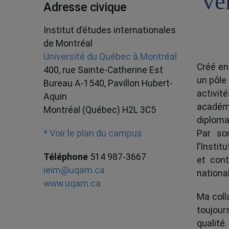
ve
Adresse civique
Institut d’études internationales
de Montréal
Université du Québec à Montréal
Créé en
400, rue Sainte-Catherine Est
un pôle
Bureau A-1540, Pavillon Hubert-
activit
Aquin
académ
Montréal (Québec) H2L 3C5
diploma
Par son
* Voir le plan du campus
l’Instit
Téléphone
514 987-3667
et cont
ieim@uqam.ca
national
www.uqam.ca
Ma colla
toujour
qualité.