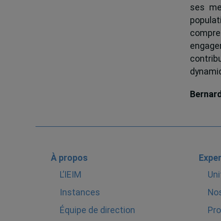
ses me
popula
compren
engagem
contrib
dynamiqu
Bernar
À propos
Exper
L’IEIM
Uni
Instances
Nos
Équipe de direction
Pro