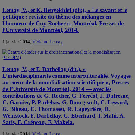
Lemay, V., et K. Benyekhlef (dir.), « Le savant et le
politique : revisite du thème des mélanges en
l’honneur de Guy Rocher », Montréal, Presses de
l’Université de Montréal, 2014.
1 janvier 2014,
Violaine Lemay
Lemay, V., et F. Darbellay (dir.), «
L’interdisciplinarité comme interculturalité. Voyages
au coeur de la mondialisation scientifique », Presses
de l’Université de Montréal, 2014 — avec les
contributions de G. Rocher, G. Ferréol, J. Dufresne,
C. Garnier, P. Parlebas, G. Bourgeault, C. Lessard,
G. Bibeau, C. Thomasset, R. Lapeyrière, D.
Weinstock, F. Darbellay, C. Eberhard, I. Mahi, A.
Saris, F. Crépeau, F. Makela.
1 janvier 2014,
Violaine Lemay