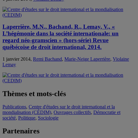
Laperrière, M.N., Bachand, R., Lemay, V., «
L’hégémonie dans la société internationale: un
regard néo-gramscien » (hors-série) Revue
québécoise de droit international, 2014.
1 janvier 2014,
Remi Bachand
,
Marie-Neige Laperrière
,
Violaine
Lemay
Thèmes et mots-clés
Publications
,
Centre d'études sur le droit international et la
mondialisation (CÉDIM)
,
Ouvrages collectifs
,
Démocratie et
société
,
Politique
,
Sociologie
Partenaires