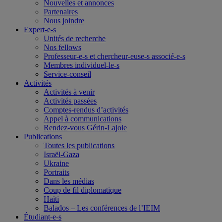
Nouvelles et annonces
Partenaires
Nous joindre
Expert-e-s
Unités de recherche
Nos fellows
Professeur-e-s et chercheur-euse-s associé-e-s
Membres individuel-le-s
Service-conseil
Activités
Activités à venir
Activités passées
Comptes-rendus d’activités
Appel à communications
Rendez-vous Gérin-Lajoie
Publications
Toutes les publications
Israël-Gaza
Ukraine
Portraits
Dans les médias
Coup de fil diplomatique
Haïti
Balados – Les conférences de l’IEIM
Étudiant-e-s