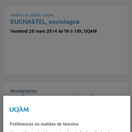
Ateliers et tables rondes
DUCHASTEL, sociologue
Vendredi 28 mars 2014 de 9h à 18h, UQAM
Monographies
Les formes contemporaines du
populisme
25 mars 2014,
Christine Couvrat
,
Joseph Yvon Thériault
Préférences en matière de témoins