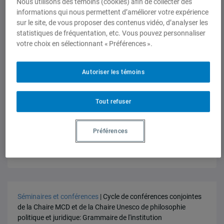
Nous utilisons des témoins (cookies) afin de collecter des
informations qui nous permettent d’améliorer votre expérience
sur le site, de vous proposer des contenus vidéo, d’analyser les
statistiques de fréquentation, etc. Vous pouvez personnaliser
votre choix en sélectionnant « Préférences ».
Séminaires et conférences
Aliénation et réification à l’âge du
Autoriser les témoins
travail immatériel
Jeudi 27 février 2014 à 17h30
, UQAM
Tout refuser
Préférences
Séminaires et conférences
| Cycle de conférences conjointes
de la Chaire MCD et de la Chaire Unesco de philosophie
politique et juridique: Grammaire de l'institution