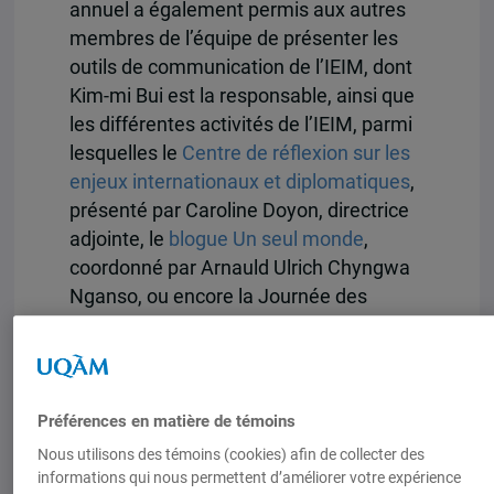
annuel a également permis aux autres
membres de l’équipe de présenter les
outils de communication de l’IEIM, dont
Kim-mi Bui est la responsable, ainsi que
les différentes activités de l’IEIM, parmi
lesquelles le
Centre de réflexion sur les
enjeux internationaux et diplomatiques
,
présenté par Caroline Doyon, directrice
adjointe, le
blogue Un seul monde
,
coordonné par Arnauld Ulrich Chyngwa
Nganso, ou encore la Journée des
carrières internationales et en science
politique, dont la prochaine édition aura
lieu le 4 octobre 2023. Plusieurs bourses
et autres activités destinées à la relève
Préférences en matière de témoins
en recherche ont aussi été présentées,
Nous utilisons des témoins (cookies) afin de collecter des
notamment le
Prix du CORIM
dont la
informations qui nous permettent d’améliorer votre expérience