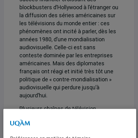
blockbusters d’Hollywood à l’étranger ou
la diffusion des séries américaines sur
les télévisions du monde entier : ces
phénomènes ont incité à parler, dès les
années 1980, d’une mondialisation
audiovisuelle. Celle-ci est sans
conteste dominée par les entreprises
américaines. Mais des diplomates
français ont réagi et initié très tôt une
politique de « contre-mondialisation »
audiovisuelle qui perdure jusqu’à
aujourd’hui.
Plusieurs chaînes de télévision
transnationales, à commencer par TV5
en 1984, ont alors vu le jour. Une
cinquantaine de spécialistes de la