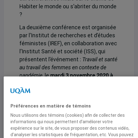
Habiter le monde ou s’abriter du monde
?
La deuxième conférence est organisée
par l’Institut de recherches et d’études
féministes (IREF), en collaboration avec
l’Institut Santé et société (ISS), qui
présentent l’événement :
Travail et santé
au travail des femmes en contexte de
pandémie
, le
mardi 3 novembre 2020 à
12h30, en ligne
.
Description
Préférences en matière de témoins
La pandémie de COVID-19 a mis en
Nous utilisons des témoins (cookies) afin de collecter des
lumière combien les femmes étaient en
informations qui nous permettent d’améliorer votre
première ligne dans le système
expérience sur le site, de vous proposer des contenus vidéo,
hospitalier et dans les soins aux
d’analyser les statistiques de fréquentation, etc. Vous pouvez