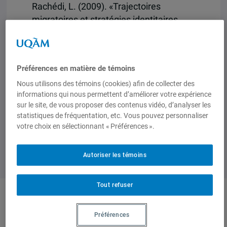
Rachédi, L. (2009). «Trajectoires
migratoires et stratégies identitaires
d’écrivains maghrébins immigrants au
Québec: l’écriture comme espace
d’insertion et de citoyenneté pour les
Préférences en matière de témoins
immigrants»,
Revue des recherches
Nous utilisons des témoins (cookies) afin de collecter des
qualitatives
, vol. 28, no. 2, p. 145-170.
informations qui nous permettent d’améliorer votre expérience
sur le site, de vous proposer des contenus vidéo, d’analyser les
statistiques de fréquentation, etc. Vous pouvez personnaliser
votre choix en sélectionnant « Préférences ».
Autoriser les témoins
Tout refuser
Auteurs-trices
Préférences