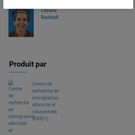
Lilyane
Rachédi
Produit par
Centre de
recherche en
immigration,
ethnicité et
citoyenneté
(CRIEC)