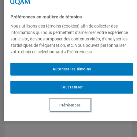
Préférences en matière de témoins
Chapitres de livres
Nous utilisons des témoins (cookies) afin de collecter des
Dupuis-Deri, Francis. « Démocratie
informations qui nous permettent d’améliorer votre expérience
délibérative : héritage libéral ou
sur le site, de vous proposer des contenus vidéo, d’analyser les
anarchiste ? », M. Breaugh, F. Dupuis-
statistiques de fréquentation, etc. Vous pouvez personnaliser
votre choix en sélectionnant « Préférences ».
Déri (dir.), La démocratie au-delà du
libéralisme : Perspectives critiques,
Montréal, Athéna/Chaire
Autoriser les témoins
Mondialisation-citoyenneté-
démocratie, 2009.
Tout refuser
1 janvier 2009,
Francis Dupuis-Deri
Préférences