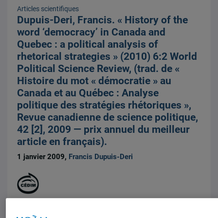
Articles scientifiques
Dupuis-Deri, Francis. « History of the
word ‘democracy’ in Canada and
Quebec : a political analysis of
rhetorical strategies » (2010) 6:2 World
Political Science Review, (trad. de «
Histoire du mot « démocratie » au
Canada et au Québec : Analyse
politique des stratégies rhétoriques »,
Revue canadienne de science politique,
42 [2], 2009 — prix annuel du meilleur
article en français).
1 janvier 2009,
Francis Dupuis-Deri