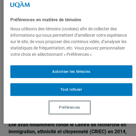
Produit par
Préférences en matière de témoins
Centre de
recherche en
Nous utilisons des témoins (cookies) afin de collecter des
immigration,
informations qui nous permettent d’améliorer votre expérience
sur le site, de vous proposer des contenus vidéo, d’analyser les
ethnicité et
statistiques de fréquentation, etc. Vous pouvez personnaliser
citoyenneté
votre choix en sélectionnant « Préférences ».
(CRIEC)
Autoriser les témoins
Sur le même sujet
Tout refuser
Décès de la professeure émérite
Préférences
Micheline Labelle
Elle avait notamment fondé le Centre de recherche en
immigration, ethnicité et citoyenneté (CRIEC) en 2014,