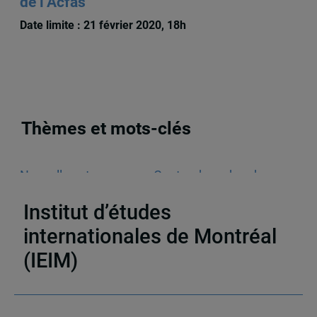
de l’Acfas
Date limite : 21 février 2020, 18h
Thèmes et mots-clés
Nouvelles et annonces
,
Centre de recherche en
immigration, ethnicité et citoyenneté (CRIEC)
Institut d’études
internationales de Montréal
(IEIM)
Partenaires