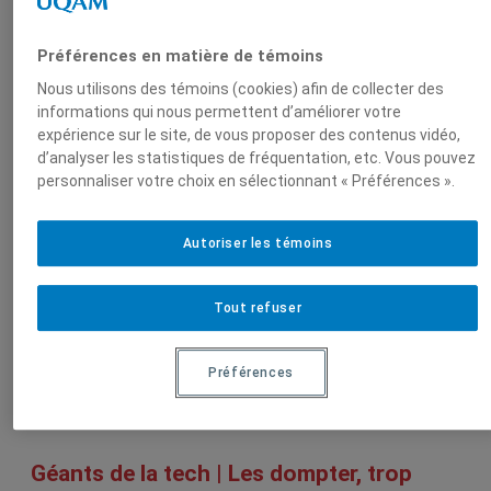
d'études sur
l'intégration et
Préférences en matière de témoins
la
Nous utilisons des témoins (cookies) afin de collecter des
mondialisation
informations qui nous permettent d’améliorer votre
(CEIM)
expérience sur le site, de vous proposer des contenus vidéo,
d’analyser les statistiques de fréquentation, etc. Vous pouvez
personnaliser votre choix en sélectionnant « Préférences ».
Sur le même sujet
Autoriser les témoins
Le LATICCE, le laboratoire qui a façonné
Tout refuser
la découvrabilité culturelle
Lepetitjournal.com, 18 juillet 2026,
Michèle Rioux
Préférences
Géants de la tech | Les dompter, trop