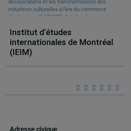
découvrabilité et les transformations des
industries culturelles à l’ère du commerce
électronique (LATICCE)
,
Articles de journaux et
médias en ligne
,
Découvrabilité
Institut d’études
internationales de Montréal
(IEIM)
Partenaires
Adresse civique