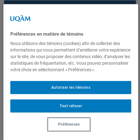
21 septembre 2011,
Bruno Théret
Bruno Théret, « The place of National
Préférences en matière de témoins
System of Social Protection and Political
Nous utilisons des témoins (cookies) afin de collecter des
Representation in Socio-Economic
informations qui nous permettent d’améliorer votre expérience
Regulation. A Morphogenetic
sur le site, de vous proposer des contenus vidéo, d’analyser les
Structuralist View on Institutional
statistiques de fréquentation, etc. Vous pouvez personnaliser
Change in Comparative Perspective
votre choix en sélectionnant « Préférences ».
with Special Reference to Japan and
France »,
Evolutionary and Institutional
Autoriser les témoins
Economic Review
(Japan), Vol 7, no 2,
2011, p. 177–208.
Tout refuser
Documents joints
Préférences
The place of National System of Social Protection
and Political Representation in Socio-Economic