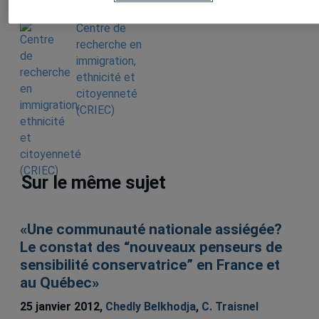
Centre de
recherche en
immigration,
ethnicité et
citoyenneté
(CRIEC)
Sur le même sujet
«Une communauté nationale assiégée?
Le constat des “nouveaux penseurs de
sensibilité conservatrice” en France et
au Québec»
25 janvier 2012,
Chedly Belkhodja
,
C. Traisnel