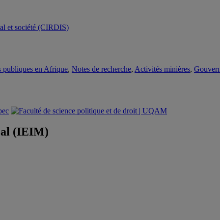
es publiques en Afrique
,
Notes de recherche
,
Activités minières
,
Gouvern
éal (IEIM)