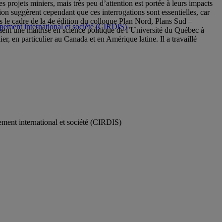
s projets miniers, mais très peu d’attention est portée à leurs impacts
ion suggèrent cependant que ces interrogations sont essentielles, car
s le cadre de la 4e édition du colloque Plan Nord, Plans Sud –
ppement international et société (CIRDIS)
ent une maîtrise en science politique de l’Université du Québec à
r, en particulier au Canada et en Amérique latine. Il a travaillé
ement international et société (CIRDIS)