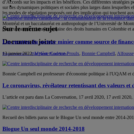
d’Accords sur les impacts et les bénéfices. Ces différentes stratégies p
sur des dynamiques politiques et sociales plus larges dans lesquelles e
les modes de régulation proposés ont des implication qui touchent aux 
Expansion minière canadienne : la criminalisation de la résistance da
Montréal et un baccalauréat en anthropologie de l’Université de Montréa
Sur le même sujet
plusieurs années dans le domaine des droits humains en Colombie et 
Documents joints
Les recettes du secteur minier comme source de finan
13 janvier 2022,
Mylène Coderre-Proulx
,
Bonnie Campbell
,
Alfousse
Programmation – Plan Nord, Plans Suds
Bonnie Campbell est professeure d'économie politique à l'UQAM et dir
Le coronavirus, révélateur retentissant des valeurs et d
L’article est paru dans La Conversation, 17 avril 2020, 17 avril 2020,
Recueil des billets parus sur le Blogue Un seul monde entre 2014-20
Blogue Un seul monde 2014-2018