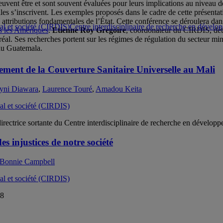
euvent être et sont souvent évaluées pour leurs implications au niveau de
lles s’inscrivent. Les exemples proposés dans le cadre de cette présentat
attributions fondamentales de l’État. Cette conférence se déroulera dan
Centre interdisciplinaire de recherche en dévelo
ns les Amériques
.
Etienne Roy Gregoire
, coordonateur du CIRDIS, déti
l. Ses recherches portent sur les régimes de régulation du secteur minie
au Guatemala.
cement de la Couverture Sanitaire Universelle au Mali
yni Diawara
,
Laurence Touré
,
Amadou Keita
ectrice sortante du Centre interdisciplinaire de recherche en développ
es injustices de notre société
Bonnie Campbell
18