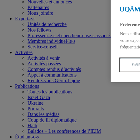
Nouvelles et annonces
Partenaires
Nous joindre
Expert-e-s
Unités de recherche
Préférence
Nos fellows
Nous utilis
Professeur-e-s et chercheur-euse-s associé-e-s
votre expér
Membres individuel-le-s
Service-conseil
fréquentati
Activités
Activités à venir
Activités passées
Préf
Comptes-rendus d’activités
Appel à communications
Rendez-vous Gérin-Lajoie
Publications
Toutes les publications
Israël-Gaza
Ukraine
Portraits
Dans les médias
Coup de fil diplomatique
Haïti
Balados – Les conférences de l’IEIM
Étudiant-e-s