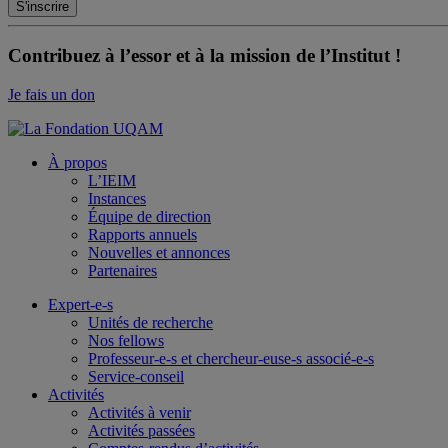
Contribuez à l’essor et à la mission de l’Institut !
Je fais un don
À propos
L’IEIM
Instances
Équipe de direction
Rapports annuels
Nouvelles et annonces
Partenaires
Expert-e-s
Unités de recherche
Nos fellows
Professeur-e-s et chercheur-euse-s associé-e-s
Service-conseil
Activités
Activités à venir
Activités passées