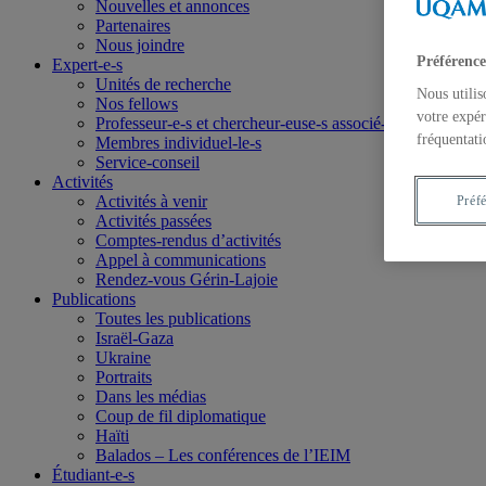
Nouvelles et annonces
Partenaires
Nous joindre
Préférence
Expert-e-s
Unités de recherche
Nous utilis
Nos fellows
votre expér
Professeur-e-s et chercheur-euse-s associé-e-s
fréquentati
Membres individuel-le-s
Service-conseil
Activités
Activités à venir
Préf
Activités passées
Comptes-rendus d’activités
Appel à communications
Rendez-vous Gérin-Lajoie
Publications
Toutes les publications
Israël-Gaza
Ukraine
Portraits
Dans les médias
Coup de fil diplomatique
Haïti
Balados – Les conférences de l’IEIM
Étudiant-e-s