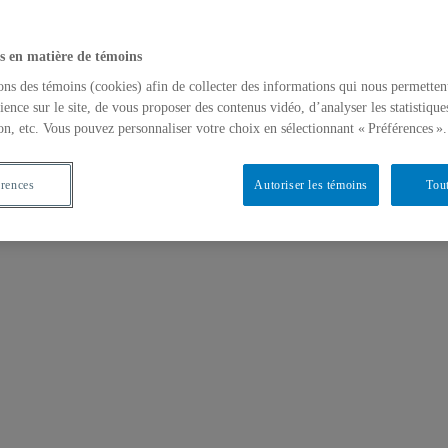
s en matière de témoins
ons des témoins (cookies) afin de collecter des informations qui nous permetten
ience sur le site, de vous proposer des contenus vidéo, d’analyser les statistique
on, etc. Vous pouvez personnaliser votre choix en sélectionnant « Préférences ».
érences
Autoriser les témoins
Tout