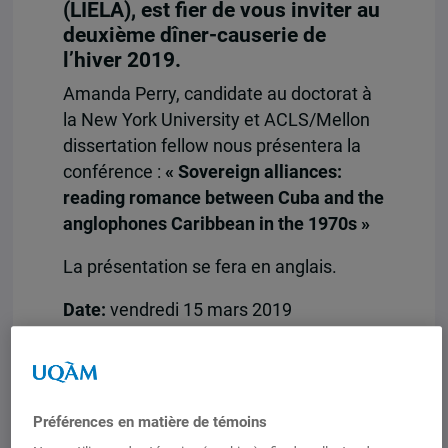
(LIELA), est fier de vous inviter au
deuxième dîner-causerie de
l’hiver 2019.
Amanda Perry, candidate au doctorat à
la New York University et ACLS/Mellon
dissertation fellow nous présentera la
conférence :
« Sovereign alliances:
reading romance between Cuba and the
anglophones Caribbean in the 1970s »
La présentation se fera en anglais.
Date:
vendredi 15 mars 2019
Heure:
de 12h30 à 14h
Lieu:
salle A-3740, pavillon Hubert Aquin
(UQAM)
Préférences en matière de témoins
Résumé en anglais