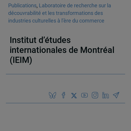
Publications
,
Laboratoire de recherche sur la
découvrabilité et les transformations des
industries culturelles à l’ère du commerce
électronique (LATICCE)
,
Articles de journaux et
médias en ligne
,
Découvrabilité
Institut d’études
internationales de Montréal
(IEIM)
Partenaires