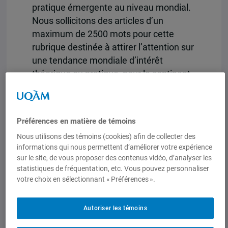
pratique émergente au niveau mondial.
Nous sollicitons des articles d’un
maximum de 2500 mots pour cette
rubrique destinée à attirer l’attention sur
une tendance mondiale d’intérêt
théorique ou pratique, pour le continent
africain. Le choix d’une tendance est
large : en recherche et innovation, en
éducation, en santé, etc.
Calendrier
Les
Préférences en matière de témoins
auteurs intéressés doivent respecter les
Nous utilisons des témoins (cookies) afin de collecter des
échéances suivantes : • 25 juin 2021 :
informations qui nous permettent d’améliorer votre expérience
Appel à propositions • 23 août 2021 :
sur le site, de vous proposer des contenus vidéo, d’analyser les
date limite de soumission des
statistiques de fréquentation, etc. Vous pouvez personnaliser
propositions • 30 août 2021 :
votre choix en sélectionnant « Préférences ».
confirmation des propositions retenues •
30 septembre 2021 : date limite de
Autoriser les témoins
réception des manuscrits : • 11-16