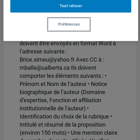
octobre 2021 : validation des manuscrits
Tout refuser
finaux • 22 octobre 2021 : publication du
numéro
Soumission de proposition
Préférences
d’article
Les propositions (d’une
longueur de 150 mots) et les textes
doivent être envoyés en format Word à
l’adresse suivante :
Brice.simeu@yahoo.fr Avec CC à :
mballa@ualberta.ca Ils doivent
comporter les éléments suivants : •
Prénom et Nom de l’auteur • Notice
biographique de l’auteur (Domaine
d’expertise, Fonction et affiliation
institutionnelle de l’auteur) •
Identification du choix de la rubrique •
Intitulé et résumé de la proposition
(environ 150 mots) • Une mention claire