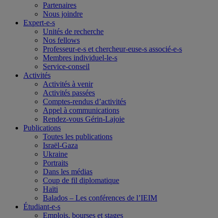
Partenaires
Nous joindre
Expert-e-s
Unités de recherche
Nos fellows
Professeur-e-s et chercheur-euse-s associé-e-s
Membres individuel-le-s
Service-conseil
Activités
Activités à venir
Activités passées
Comptes-rendus d’activités
Appel à communications
Rendez-vous Gérin-Lajoie
Publications
Toutes les publications
Israël-Gaza
Ukraine
Portraits
Dans les médias
Coup de fil diplomatique
Haïti
Balados – Les conférences de l’IEIM
Étudiant-e-s
Emplois, bourses et stages