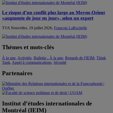
Le risque d’un conflit plus large au Moyen-Orient
«augmente de jour en jour», selon un expert
TVA Nouvelles, 19 juillet 2026,
François LaRochelle
Thèmes et mots-clés
À la une
,
Activités
,
Bulletin - À la une
,
Regards de l'IEIM
,
Think
Tank
,
Appel à communications
,
Sécurité
Partenaires
Institut d’études internationales de
Montréal (IEIM)