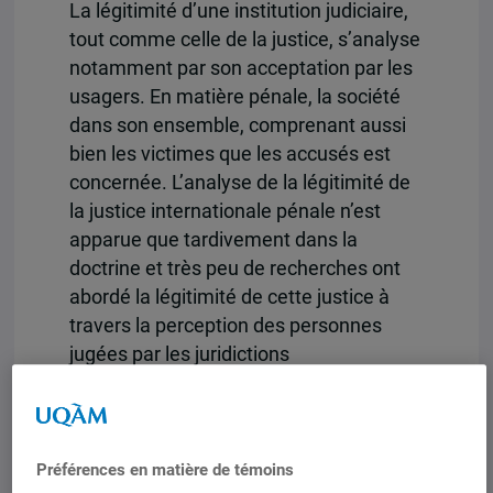
La légitimité d’une institution judiciaire,
tout comme celle de la justice, s’analyse
notamment par son acceptation par les
usagers. En matière pénale, la société
dans son ensemble, comprenant aussi
bien les victimes que les accusés est
concernée. L’analyse de la légitimité de
la justice internationale pénale n’est
apparue que tardivement dans la
doctrine et très peu de recherches ont
abordé la légitimité de cette justice à
travers la perception des personnes
jugées par les juridictions
internationales pénales. La légitimité
joue pourtant un rôle important dans la
volonté des personnes à adhérer à des
règles. Partant de ce postulat, la
Préférences en matière de témoins