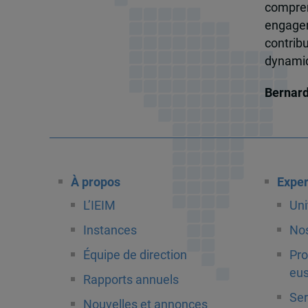
compren
engagem
contrib
dynamiqu
Bernar
À propos
Exper
L’IEIM
Uni
Instances
Nos
Équipe de direction
Pro
eus
Rapports annuels
Ser
Nouvelles et annonces