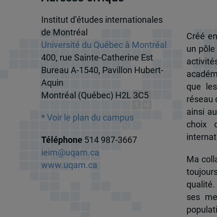
Institut d’études internationales
de Montréal
Créé en
Université du Québec à Montréal
un pôle
400, rue Sainte-Catherine Est
activit
Bureau A-1540, Pavillon Hubert-
académi
Aquin
que les
Montréal (Québec) H2L 3C5
réseau d
ainsi a
* Voir le plan du campus
choix 
internat
Téléphone
514 987-3667
ieim@uqam.ca
Ma colla
www.uqam.ca
toujour
qualité.
ses me
popula