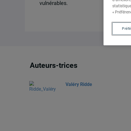
vulnérables.
statistiqu
« Préféren
Préf
Auteurs-trices
Valéry Ridde