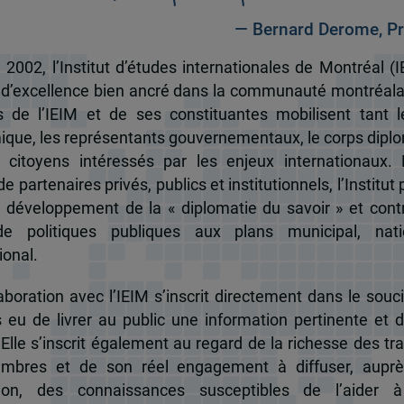
— Bernard Derome, Pr
 2002, l’Institut d’études internationales de Montréal (I
 d’excellence bien ancré dans la communauté montréala
és de l’IEIM et de ses constituantes mobilisent tant l
que, les représentants gouvernementaux, le corps dipl
 citoyens intéressés par les enjeux internationaux.
e partenaires privés, publics et institutionnels, l’Institut 
u développement de la « diplomatie du savoir » et cont
de politiques publiques aux plans municipal, nati
ional.
boration avec l’IEIM s’inscrit directement dans le souci
s eu de livrer au public une information pertinente et 
 Elle s’inscrit également au regard de la richesse des t
mbres et de son réel engagement à diffuser, auprè
tion, des connaissances susceptibles de l’aider 