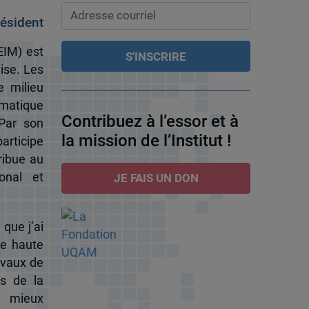
ésident
EIM) est
ise. Les
e milieu
omatique
Contribuez à l’essor et à
 Par son
la mission de l’Institut !
participe
ribue au
onal et
JE FAIS UN DON
 que j’ai
de haute
ravaux de
s de la
à mieux