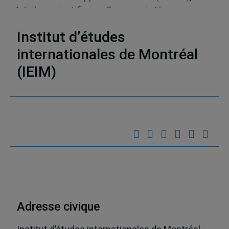
Articles scientifiques
,
Oeconomia Humana
,
Décolonisation
,
Développement durable
Institut d’études
internationales de Montréal
(IEIM)
Partenaires
Adresse civique