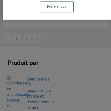
En savoir plus.
Préférences
Produit par
Chercheur.e.s
en
responsabilité
sociale et
développement
durable