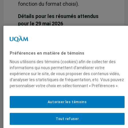
fonction du format choisi).
Détails pour les résumés attendus
pour le 29 mai 2026
Titre
Court résumé (maximum 500 mots)
décrivant les grandes lignes de la
Préférences en matière de témoins
contribution visée
Nous utilisons des témoins (cookies) afin de collecter des
Mention claire de la catégorie visée
informations qui nous permettent d’améliorer votre
par la contribution : article
expérience sur le site, de vous proposer des contenus vidéo,
d’analyser les statistiques de fréquentation, etc. Vous pouvez
scientifique révisé par les pairs ou
personnaliser votre choix en sélectionnant « Préférences ».
format libre (non-révisé par les
pairs).
Auteur.trice et co-auteur.trice.s
Autoriser les témoins
(prénom, nom, affiliation s’il y a lieu
et adresse courriel).
Tout refuser