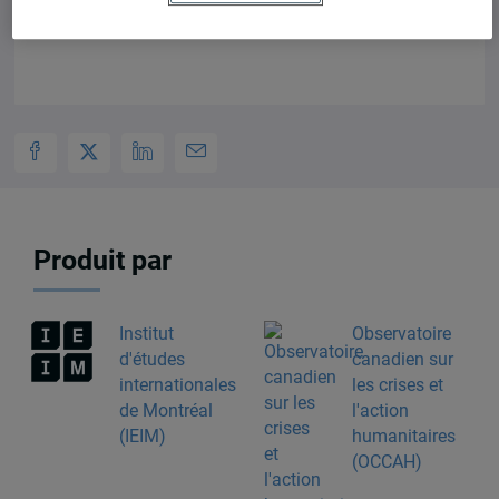
Produit par
Institut
Observatoire
d'études
canadien sur
internationales
les crises et
de Montréal
l'action
(IEIM)
humanitaires
(OCCAH)