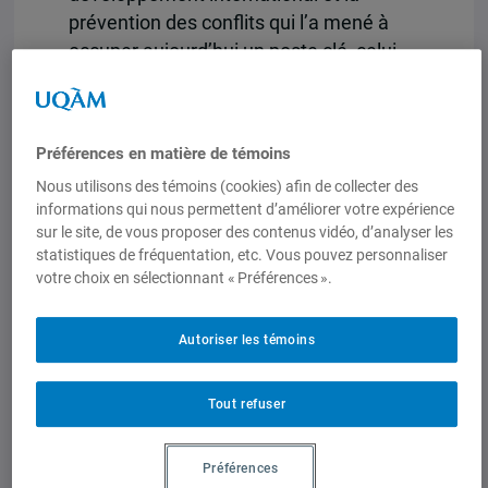
prévention des conflits qui l’a mené à
occuper aujourd’hui un poste clé, celui
de chef du Fonds pour la consolidation
de la paix du Secrétaire général de
l’ONU. Avec franchise et une grande
Préférences en matière de témoins
générosité, Marc-André Franche a
Nous utilisons des témoins (cookies) afin de collecter des
abordé plusieurs sujets d’actualité et a
informations qui nous permettent d’améliorer votre expérience
répondu aux nombreuses questions du
sur le site, de vous proposer des contenus vidéo, d’analyser les
public. Rappelons que le Fonds qu’il
statistiques de fréquentation, etc. Vous pouvez personnaliser
dirige est l’instrument de premier
votre choix en sélectionnant « Préférences ».
recours des Nations Unies qui fournit un
financement ponctuel, catalytique et
Autoriser les témoins
tolérant des risques, afin de maintenir la
paix. L’événement était organisé par
Tout refuser
l’OCCAH dans le cadre de sa série «
Trajectoires d’humanitaires ».
Préférences