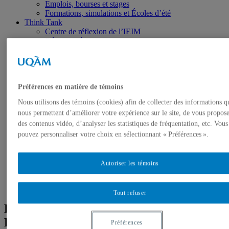
Emplois, bourses et stages
Formations, simulations et Écoles d’été
Think Tank
Centre de réflexion de l’IEIM
Récentes réalisations
Fellows de l’IEIM
Regards de l’IEIM
Un seul monde
Blogue Un seul monde
Publications
Préférences en matière de témoins
Partenaires
Nous utilisons des témoins (cookies) afin de collecter des informations q
Comité scientifique
nous permettent d’améliorer votre expérience sur le site, de vous propos
des contenus vidéo, d’analyser les statistiques de fréquentation, etc. Vous
pouvez personnaliser votre choix en sélectionnant « Préférences ».
Autoriser les témoins
Tout refuser
Retour sur la conférence de Christine St-
Pierre et la remise des bourses-stages
Préférences