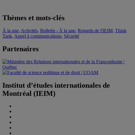
Thèmes et mots-clés
À la une
,
Activités
,
Bulletin - À la une
,
Regards de l'IEIM
,
Think
Tank
,
Appel à communications
,
Sécurité
Partenaires
Institut d’études internationales de
Montréal (IEIM)