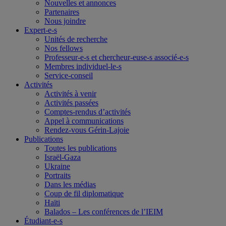
Nouvelles et annonces
Partenaires
Nous joindre
Expert-e-s
Unités de recherche
Nos fellows
Professeur-e-s et chercheur-euse-s associé-e-s
Membres individuel-le-s
Service-conseil
Activités
Activités à venir
Activités passées
Comptes-rendus d’activités
Appel à communications
Rendez-vous Gérin-Lajoie
Publications
Toutes les publications
Israël-Gaza
Ukraine
Portraits
Dans les médias
Coup de fil diplomatique
Haïti
Balados – Les conférences de l’IEIM
Étudiant-e-s