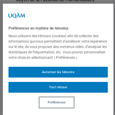
de l’Universidad de Panamá. Par la suite,
François Audet, directeur de l’IEIM, a
exposé son récent travail sur la sécurité
et les migrations en Amérique Centrale.
Préférences en matière de témoins
De plus, Paul Antonio Cordoba Mendoza
Nous utilisons des témoins (cookies) afin de collecter des
et Samuel Alberto Pinto Lopez ont
informations qui nous permettent d’améliorer votre expérience
présenté les intérêts de recherche du
sur le site, de vous proposer des contenus vidéo, d’analyser les
statistiques de fréquentation, etc. Vous pouvez personnaliser
groupe
Dinámicas Sociales y Expresiones
votre choix en sélectionnant « Préférences ».
Territoriales
ainsi que les résultats de
récents travaux. Finalement, la
Autoriser les témoins
discussion s’est conclue par des
échanges pertinents avec le public,
majoritairement constitué de la
Tout refuser
communauté uqamienne, sur
divers
enjeux politiques et sociétaux qui
Préférences
touchent l’Amérique centrale.