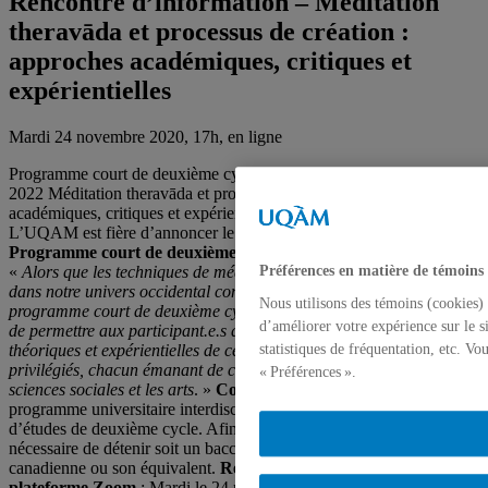
Rencontre d’information – Méditation
theravāda et processus de création :
approches académiques, critiques et
expérientielles
Mardi 24 novembre 2020, 17h, en ligne
Programme court de deuxième cycle en sciences des religions 2021-
2022 Méditation theravāda et processus de création : approches
académiques, critiques et expérientielles
L’UQAM est fière d’annoncer le lancement d’un nouveau
Programme court de deuxième cycle en sciences des religions
«
Alors que les techniques de méditation bouddhistes foisonnent
Préférences en matière de témoins
dans notre univers occidental contemporain, l’objectif de ce
Nous utilisons des témoins (cookies) 
programme court de deuxième cycle sur la méditation theravāda est
d’améliorer votre expérience sur le s
de permettre aux participant.e.s d’approfondir leurs connaissances
théoriques et expérientielles de celle-ci. Deux angles seront
statistiques de fréquentation, etc. V
privilégiés, chacun émanant de champs disciplinaires distincts : les
« Préférences ».
sciences sociales et les arts
. »
Conditions d’admission
: Ce
programme universitaire interdisciplinaire mène à une attestation
d’études de deuxième cycle. Afin de pouvoir y participer, il est
nécessaire de détenir soit un baccalauréat d’une université
canadienne ou son équivalent.
Rencontre d’information sur la
plateforme Zoom
: Mardi le 24 novembre, 17h00