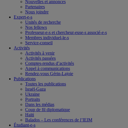
Nouvelles et annonces
Partenaires
Nous joindre
Expert-e-s
Unités de recherche
Nos fellows
Professeur-e-s et chercheur-euse-s associé-e-s
Membres individuel-le-s
Service-conseil
Activités
Activités à venir
Activités passées
Comptes-rendus d’activités
Appel à communications
Rendez-vous Gérin-Lajoie
Publications
Toutes les publications
Israël-Gaza
Ukraine
Portraits
Dans les médias
Coup de fil diplomatique
Haïti
Balados – Les conférences de l’IEIM
Étudiant-e-s