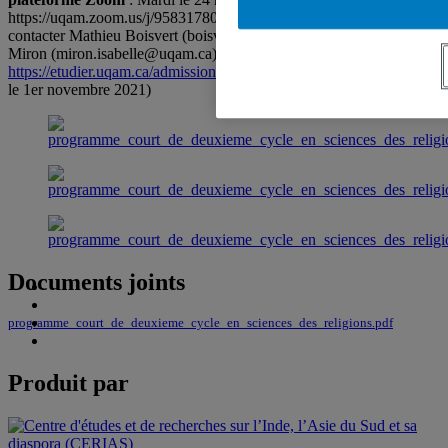
https://uqam.zoom.us/j/95831780966
Pour toute information
,
contacter Mathieu Boisvert (boisvert.mathieu@uqam.ca) ou Isabelle
Miron (miron.isabelle@uqam.ca).
Pour inscription
:
https://etudier.uqam.ca/admission-en-ligne
Programme 0547 (après
le 1er novembre 2021)
Documents joints
programme_court_de_deuxieme_cycle_en_sciences_des_religions.pdf
Produit par