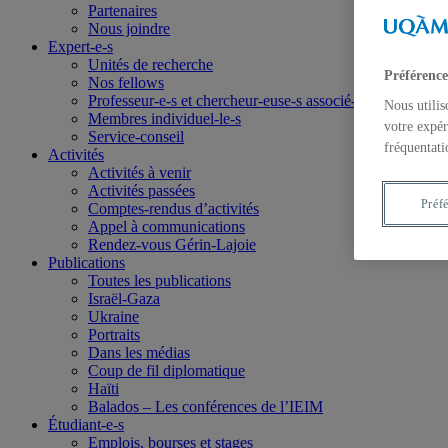
Partenaires
Nous joindre
Expert-e-s
Unités de recherche
Préférence
Nos fellows
Professeur-e-s et chercheur-euse-s associé-e-s
Nous utilis
Membres individuel-le-s
votre expér
Service-conseil
fréquentati
Activités
Activités à venir
Activités passées
Préf
Comptes-rendus d’activités
Appel à communications
Rendez-vous Gérin-Lajoie
Publications
Toutes les publications
Israël-Gaza
Ukraine
Portraits
Dans les médias
Coup de fil diplomatique
Haïti
Balados – Les conférences de l’IEIM
Étudiant-e-s
Emplois, bourses et stages