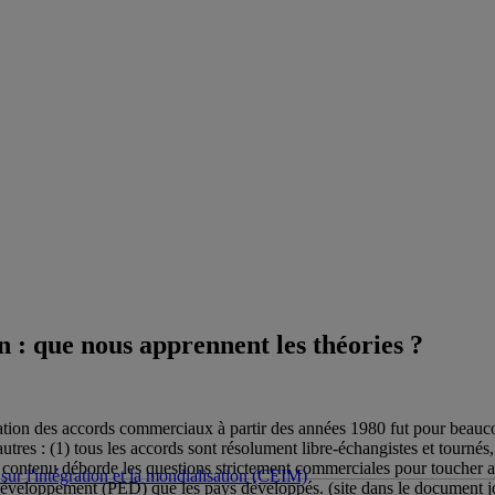
 : que nous apprennent les théories ?
ration des accords commerciaux à partir des années 1980 fut pour beauco
re autres : (1) tous les accords sont résolument libre-échangistes et tour
r contenu déborde les questions strictement commerciales pour toucher au
sur l'intégration et la mondialisation (CEIM)
développement (PED) que les pays développés. (site dans le document j