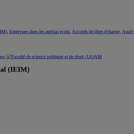
EIM)
,
Entrevues dans les médias écrits
,
Accords de libre-échange
,
Analy
éal (IEIM)