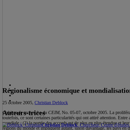
Régionalisme économique et mondialisation
25 octobre 2005,
Christian Deblock
Auteurs-trices
Cahiers de recherche du CEIM
, No. 05-07, octobre 2005. La prolifé
toutefois, ce sont certaines particularités qui ont attiré attention. Ent
mondiale ; (2) la portée des accords est de plus en plus étendue et leu
Christian Deblock
, Chercheur, Centre d'études 
régions du monde et impliquent autant, sinon davantage, les pays en 