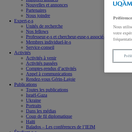
Nouvelles et annonces
Partenaires
Nous joindre
Préférence
Expert-e-s
Unités de recherche
Nous utilis
Nos fellows
votre expér
Professeur-e-s et chercheur-euse-s associé-e-s
fréquentati
Membres individuel-le-s
Service-conseil
Activités
Préf
Activités à venir
Activités passées
Comptes-rendus d’activités
Appel à communications
Rendez-vous Gérin-Lajoie
Publications
Toutes les publications
Israël-Gaza
Ukraine
Portraits
Dans les médias
Coup de fil diplomatique
Haïti
Balados – Les conférences de l’IEIM