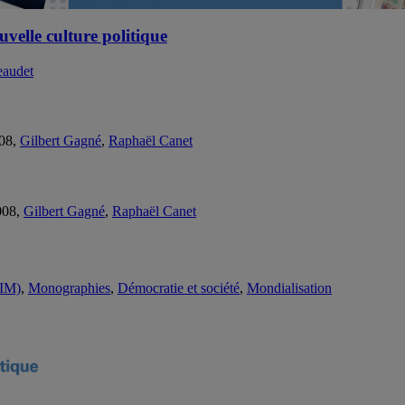
velle culture politique
eaudet
008,
Gilbert Gagné
,
Raphaël Canet
008,
Gilbert Gagné
,
Raphaël Canet
EIM)
,
Monographies
,
Démocratie et société
,
Mondialisation