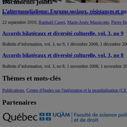
Documents joints
L’altermondialisme: Forums sociaux, résistances et nou
Réflexion croisée sur les concepts de société civile et de communauté politique
22 septembre 2010,
Raphaël Canet
,
Marie-Josée Massicotte
,
Pierre B
Accords bilatéraux et diversité culturelle, vol. 3, no 9
Bulletin d’information, vol. 3, no 9, 1 décembre 2008, 1 décembre 2
Accords bilatéraux et diversité culturelle, vol. 3, no 8
Bulletin d’information, vol. 3, no 8, 1 novembre 2008, 1 novembre 2
Thèmes et mots-clés
Publications
,
Centre d'études sur l'intégration et la mondialisation (C
Partenaires