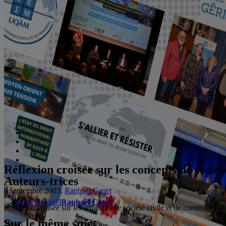
Réflexion croisée sur les concepts de socié
Auteurs-trices
4 septembre 2003,
Raphaël Canet
Raphaël Canet
Réflexion croisée sur les concepts de société civile et de communauté
Sur le même sujet