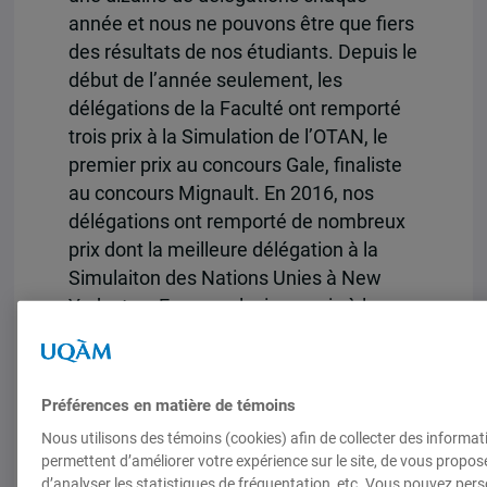
année et nous ne pouvons être que fiers
des résultats de nos étudiants. Depuis le
début de l’année seulement, les
délégations de la Faculté ont remporté
trois prix à la Simulation de l’OTAN, le
premier prix au concours Gale, finaliste
au concours Mignault. En 2016, nos
délégations ont remporté de nombreux
prix dont la meilleure délégation à la
Simulaiton des Nations Unies à New
York et en Europe, plusieurs prix à la
simulaiton de l’OTAN en plus de recevoir
une des deux médailles du Juge en chef
Dickson du meilleur plaideur de la Coupe
Préférences en matière de témoins
Gale, le prix du meilleur mémoire au
Nous utilisons des témoins (cookies) afin de collecter des informat
concours Laskin, de la meilleure équipe
permettent d’améliorer votre expérience sur le site, de vous propos
au concours Pierre-Basile-Migneault et
d’analyser les statistiques de fréquentation, etc. Vous pouvez pers