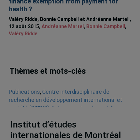
finance exemption from payment for
health ?
Valéry Ridde, Bonnie Campbell et Andréanne Martel ,
12 août 2015,
Andréanne Martel
,
Bonnie Campbell
,
Valéry Ridde
Thèmes et mots-clés
Publications
,
Centre interdisciplinaire de
recherche en développement international et
société (CIRDIS)
,
Entrevues dans les médias
écrits
,
Politique
,
Santé publique
,
Afrique
Institut d’études
internationales de Montréal