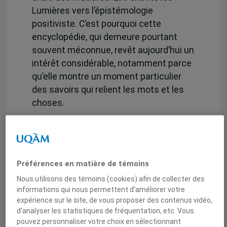
Lumières vers l’épistémologie
positiviste. C’est pourquoi cette
encyclopédie, qui demeure pourtant
souvent méconnue, revêt aujourd’hui un
intérêt considérable, notamment parce
qu’elle montre un moment particulier
des savoirs qui relient les mots et les
choses.
Les trois volumes du Dictionnaire
d’Architecture, dus à la plume de
Quatremère de Quincy, s’inscrivent dans
ce cadre éditorial et culturel, et en
Préférences en matière de témoins
même temps dans l’histoire longue des
Nous utilisons des témoins (cookies) afin de collecter des
théories de l’architecture : ils achèvent
informations qui nous permettent d’améliorer votre
expérience sur le site, de vous proposer des contenus vidéo,
une tradition qui remonte à Vitruve.
d’analyser les statistiques de fréquentation, etc. Vous
Quatremère de Quincy reprend et
pouvez personnaliser votre choix en sélectionnant