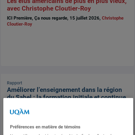
Les élus américains de plus en plus vieux,
avec Christophe Cloutier-Roy
ICI Première, Ça nous regarde, 15 juillet 2026,
Christophe
Cloutier-Roy
Rapport
Améliorer l’enseignement dans la région
du Sahel : la formation initiale et continue
du personnel enseignant au Sahel
(Burkina Faso, Mali, Mauritanie, Niger et
Tchad)
Préférences en matière de témoins
UNESCO, Rapport de synthèse, 102 pages, 14 juillet 2026,