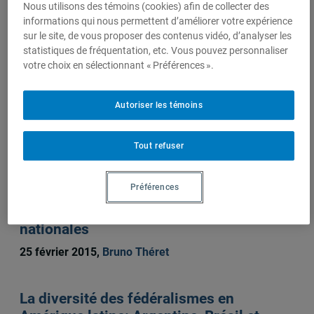
Nous utilisons des témoins (cookies) afin de collecter des
Auteurs-trices
informations qui nous permettent d’améliorer votre expérience
sur le site, de vous proposer des contenus vidéo, d’analyser les
statistiques de fréquentation, etc. Vous pouvez personnaliser
Bruno Théret
votre choix en sélectionnant « Préférences ».
Autoriser les témoins
Sur le même sujet
Tout refuser
Pour un fédéralisme monétaire européen
Préférences
: De la monnaie unique à une monnaie
commune et des monnaies subsidiaires
nationales
25 février 2015,
Bruno Théret
La diversité des fédéralismes en