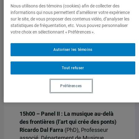
l’expérience canadienne
Nous utilisons des témoins (cookies) afin de collecter des
Jorge Niosi
(PhD), Professeur émérite,
informations qui nous permettent d’améliorer votre expérience
sur le site, de vous proposer des contenus vidéo, d’analyser les
Département de management et
statistiques de fréquentation, etc. Vous pouvez personnaliser
technologie, Université du Québec à
votre choix en sélectionnant « Préférences ».
Montréal.
Roberto Miguelez
(PhD), Professeur
Autoriser les témoins
émérite, Département de sociologie et
anthropologie, Université d’Ottawa.
Modératrice
Viviana Fridman
(PhD),
Tout refuser
Responsable de la formation
professionnelle, Maîtrise en études
Préférences
internationales, l’Université de
Montréal.
15h00 – Panel II : La musique au-delà
des frontières (l’art qui crée des ponts)
Ricardo Dal Farra
(PhD), Professeur
associé, Département de Musique,