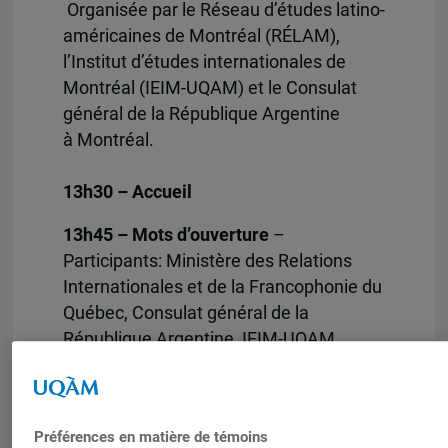
Organisée par le Réseau d’études latino-
américaines de Montréal (RÉLAM),
l’Institut d’études internationales de
Montréal (IEIM-UQAM) et le Consulat
général de la République Argentine
à Montréal.
13h30 – Accueil
13h45 – Mots d’ouverture
–
Participants: Ministère des Relations
Internationales et de la Francophonie du
Québec, Consulat général de la
République Argentine, IEIM-UQAM,
RELAM
14h00 – Panel I : Repenser les
institutions argentines à la lumière de
Préférences en matière de témoins