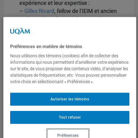
expérience et leur expertise :
–
Gilles Rivard
,
fellow
de l’IEIM et ancien
ambassadeur du Canada en Haïti et aux
Nations unies;
–
Stéphanie Allard-Gomez
, Déléguée
générale du Québec à Mexico.
Préférences en matière de témoins
Un merci spécial à
Catherine Viens
,
Nous utilisons des témoins (cookies) afin de collecter des
informations qui nous permettent d’améliorer votre expérience
responsable des projets spéciaux à
sur le site, de vous proposer des contenus vidéo, d’analyser les
l’IEIM, pour avoir coordonné la formation
statistiques de fréquentation, etc. Vous pouvez personnaliser
avec rigueur et professionnalisme.
votre choix en sélectionnant « Préférences ».
Rappelons que l’
Institut de la diplomatie
,
Autoriser les témoins
qui relève du ministère des Relations
internationales et de la Francophonie du
Québec, vise à renforcer l’expertise des
Tout refuser
équipes consacrées aux relations
internationales afin d’assurer la
Préférences