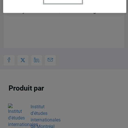
prospérité des Québécois.e.s et le
rayonnement du Québec à l’étranger.
Produit par
Institut
d'études
internationales
de Montréal