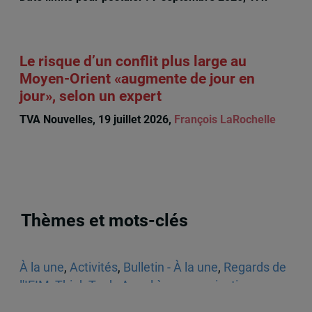
Le risque d’un conflit plus large au
Moyen-Orient «augmente de jour en
jour», selon un expert
TVA Nouvelles, 19 juillet 2026,
François LaRochelle
Thèmes et mots-clés
À la une
,
Activités
,
Bulletin - À la une
,
Regards de
l'IEIM
,
Think Tank
,
Appel à communications
,
Sécurité