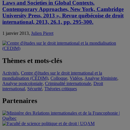
Laws and Societies in Global Contexts.
Contemporary Approaches, New York, Cambridge
University Press, 2013 », Revue québécoise de droit
international, 2013, 26.1, pp. 295-300.
1 janvier 2013,
Julien Pieret
Thèmes et mots-clés
Activités
,
Centre d'études sur le droit international et la
mondialisation (CÉDIM)
,
Colloque
,
Vidéos
,
Analyse féministe
,
Analyse postcoloniale
,
Criminalité internationale
,
Droit
international
,
Sécurité
,
Théories critiques
Partenaires