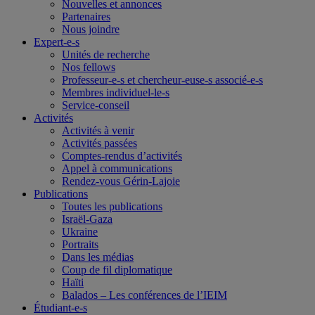
Nouvelles et annonces
Partenaires
Nous joindre
Expert-e-s
Unités de recherche
Nos fellows
Professeur-e-s et chercheur-euse-s associé-e-s
Membres individuel-le-s
Service-conseil
Activités
Activités à venir
Activités passées
Comptes-rendus d’activités
Appel à communications
Rendez-vous Gérin-Lajoie
Publications
Toutes les publications
Israël-Gaza
Ukraine
Portraits
Dans les médias
Coup de fil diplomatique
Haïti
Balados – Les conférences de l’IEIM
Étudiant-e-s