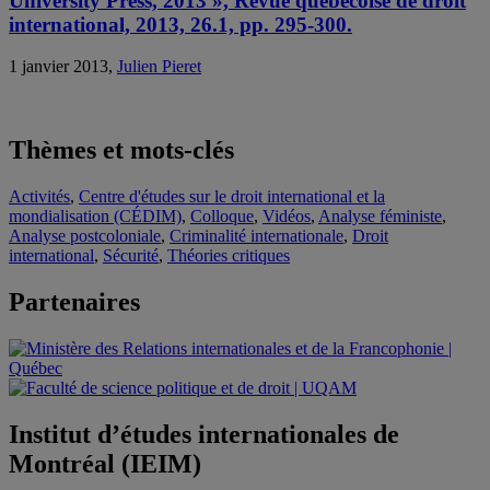
University Press, 2013 », Revue québécoise de droit
international, 2013, 26.1, pp. 295-300.
1 janvier 2013,
Julien Pieret
Thèmes et mots-clés
Activités
,
Centre d'études sur le droit international et la
mondialisation (CÉDIM)
,
Colloque
,
Vidéos
,
Analyse féministe
,
Analyse postcoloniale
,
Criminalité internationale
,
Droit
international
,
Sécurité
,
Théories critiques
Partenaires
Institut d’études internationales de
Montréal (IEIM)