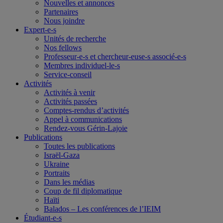
Nouvelles et annonces
Partenaires
Nous joindre
Expert-e-s
Unités de recherche
Nos fellows
Professeur-e-s et chercheur-euse-s associé-e-s
Membres individuel-le-s
Service-conseil
Activités
Activités à venir
Activités passées
Comptes-rendus d’activités
Appel à communications
Rendez-vous Gérin-Lajoie
Publications
Toutes les publications
Israël-Gaza
Ukraine
Portraits
Dans les médias
Coup de fil diplomatique
Haïti
Balados – Les conférences de l’IEIM
Étudiant-e-s