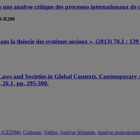
 une analyse critique des processus internationaux de c
 D-R200
dans la théorie des systèmes sociaux », (2013) 70.1 : 139
h, Laws and Societies in Global Contexts. Contemporar
, 26.1, pp. 295-300.
ion (CÉDIM)
,
Colloque
,
Vidéos
,
Analyse féministe
,
Analyse postcolonial