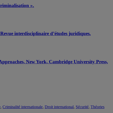
riminalisation ».
 Revue interdisciplinaire d’études juridiques.
y Approaches, New York, Cambridge University Press,
e
,
Criminalité internationale
,
Droit international
,
Sécurité
,
Théories