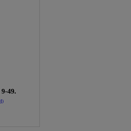
 9-49.
M)