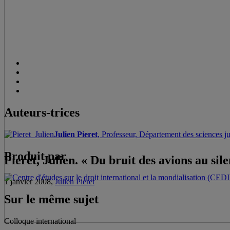
Auteurs-trices
Julien Pieret
, Professeur, Département des sciences j
Produit par
Pieret, Julien. « Du bruit des avions au sile
1 janvier 2008,
Julien Pieret
Sur le même sujet
Colloque international