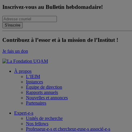
Inscrivez-vous au Bulletin hebdomadaire!
Contribuez à l’essor et à la mission de l’Institut !
Je fais un don
À propos
L’IEIM
Instances
Équipe de direction
Rapports annuels
Nouvelles et annonces
Partenaires
Expert-e-s
Unités de recherche
Nos fellows
Professeur-e-s et chercheur-euse-s associé-e-s