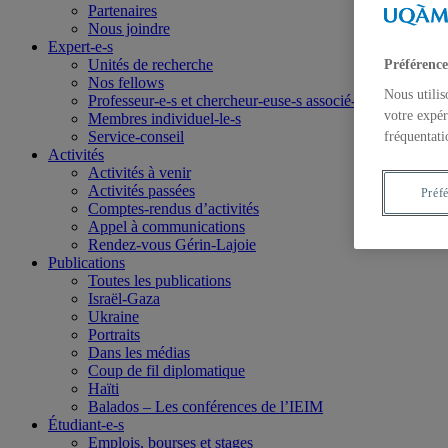
Partenaires
Nous joindre
Expert-e-s
Unités de recherche
Préférence
Nos fellows
Nous utilis
Professeur-e-s et chercheur-euse-s associé-e-s
votre expér
Membres individuel-le-s
Service-conseil
fréquentati
Activités
Activités à venir
Activités passées
Préf
Comptes-rendus d’activités
Appel à communications
Rendez-vous Gérin-Lajoie
Publications
Toutes les publications
Israël-Gaza
Ukraine
Portraits
Dans les médias
Coup de fil diplomatique
Haïti
Balados – Les conférences de l’IEIM
Étudiant-e-s
Emplois, bourses et stages