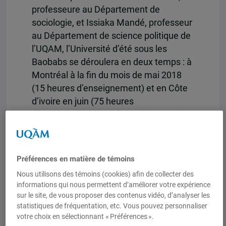
professeure au Département de
sociologie, et Issiaka Mandé, professeur
au Département de science politique de
l’UQAM, l’Université d’été sous les
Baobabs se déroulera en deux temps : à
Montréal à la fin du mois de mai 2018
(15 heures d’enseignement) et en Côte
d’ivoire en juin (75 heures
d’enseignement). La formation en Côte
d’Ivoire se tiendra à l’Université Félix-
Houphouët-Boigny, à Abidjan, mais aussi
à l’Université Alassane Ouattara, à
Préférences en matière de témoins
Bouaké. Le sujet central de cette
Nous utilisons des témoins (cookies) afin de collecter des
université d’été est l’étude des
informations qui nous permettent d’améliorer votre expérience
transformations sociales, politiques,
sur le site, de vous proposer des contenus vidéo, d’analyser les
économiques et culturelles qui
statistiques de fréquentation, etc. Vous pouvez personnaliser
votre choix en sélectionnant « Préférences ».
caractérisent les sociétés africaines