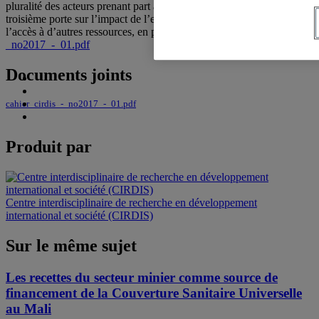
pluralité des acteurs prenant part à l’organisation de ces activités. La
troisième porte sur l’impact de l’exploitation aurifère artisanale sur
l’accès à d’autres ressources, en particulier agricoles.
cahier_cirdis_-
_no2017_-_01.pdf
Documents joints
cahier_cirdis_-_no2017_-_01.pdf
Produit par
Centre interdisciplinaire de recherche en développement
international et société (CIRDIS)
Sur le même sujet
Les recettes du secteur minier comme source de
financement de la Couverture Sanitaire Universelle
au Mali