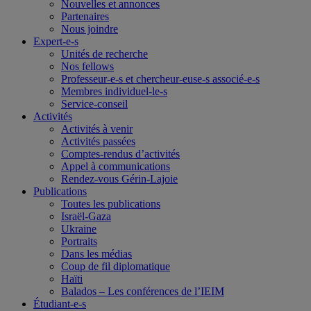
Nouvelles et annonces
Partenaires
Nous joindre
Expert-e-s
Unités de recherche
Nos fellows
Professeur-e-s et chercheur-euse-s associé-e-s
Membres individuel-le-s
Service-conseil
Activités
Activités à venir
Activités passées
Comptes-rendus d’activités
Appel à communications
Rendez-vous Gérin-Lajoie
Publications
Toutes les publications
Israël-Gaza
Ukraine
Portraits
Dans les médias
Coup de fil diplomatique
Haïti
Balados – Les conférences de l’IEIM
Étudiant-e-s