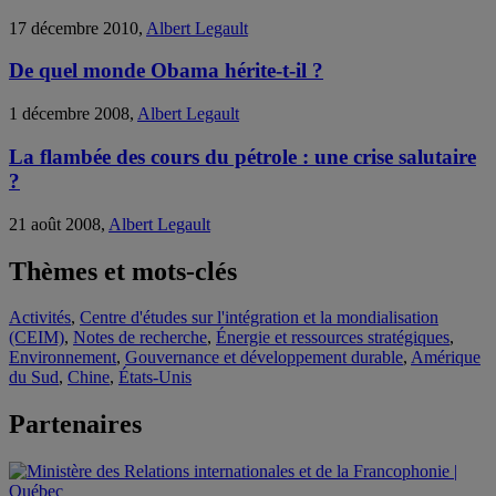
17 décembre 2010,
Albert Legault
De quel monde Obama hérite-t-il ?
1 décembre 2008,
Albert Legault
La flambée des cours du pétrole : une crise salutaire
?
21 août 2008,
Albert Legault
Thèmes et mots-clés
Activités
,
Centre d'études sur l'intégration et la mondialisation
(CEIM)
,
Notes de recherche
,
Énergie et ressources stratégiques
,
Environnement
,
Gouvernance et développement durable
,
Amérique
du Sud
,
Chine
,
États-Unis
Partenaires