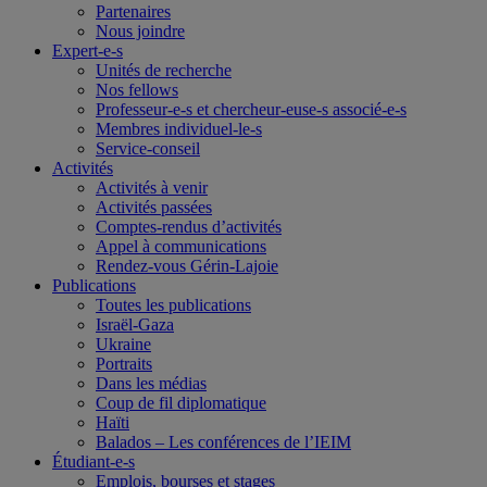
Partenaires
Nous joindre
Expert-e-s
Unités de recherche
Nos fellows
Professeur-e-s et chercheur-euse-s associé-e-s
Membres individuel-le-s
Service-conseil
Activités
Activités à venir
Activités passées
Comptes-rendus d’activités
Appel à communications
Rendez-vous Gérin-Lajoie
Publications
Toutes les publications
Israël-Gaza
Ukraine
Portraits
Dans les médias
Coup de fil diplomatique
Haïti
Balados – Les conférences de l’IEIM
Étudiant-e-s
Emplois, bourses et stages