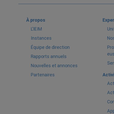
À propos
Exper
L’IEIM
Uni
Instances
Nos
Équipe de direction
Pro
eus
Rapports annuels
Ser
Nouvelles et annonces
Partenaires
Activ
Act
Act
Com
Ap