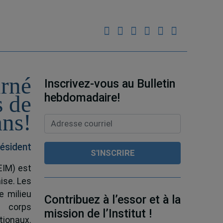
urné
Inscrivez-vous au Bulletin
hebdomadaire!
s de
ans!
ésident
EIM) est
ise. Les
e milieu
Contribuez à l’essor et à la
e corps
mission de l’Institut !
tionaux.