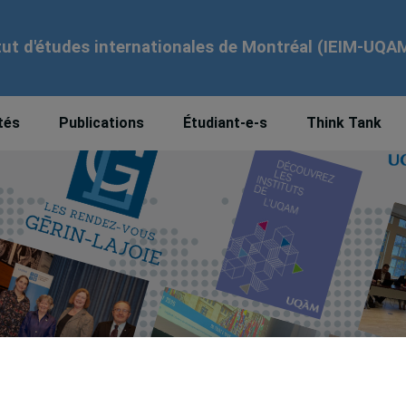
tut d'études internationales de Montréal (IEIM-UQA
tés
Publications
Étudiant-e-s
Think Tank