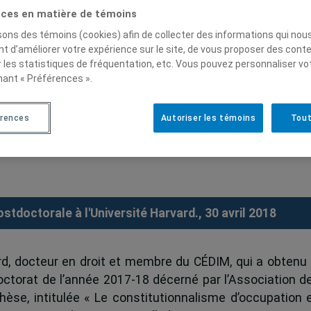
ces en matière de témoins
isons des témoins (cookies) afin de collecter des informations qui nou
t d’améliorer votre expérience sur le site, de vous proposer des cont
r les statistiques de fréquentation, etc. Vous pouvez personnaliser vo
card, gagnant du Prix
nant « Préférences ».
s thèses de doctorat 2017-18
érences
Autoriser les témoins
Tout
 Professeurs de Droit du
stdoctorale à l'Université Harvard., 30 avril 2018
rd, docteur en droit et membre du CÉDIM, qui a obtenu 
octorat de l’année 2017-18 décerné par l’Association d
èse, intitulée « Le constitutionnalisme d’occupation 