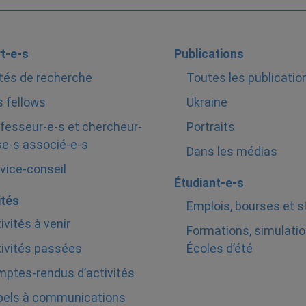
t-e-s
Publications
tés de recherche
Toutes les publicatio
 fellows
Ukraine
fesseur-e-s et chercheur-
Portraits
e-s associé-e-s
Dans les médias
vice-conseil
Étudiant-e-s
ités
Emplois, bourses et 
ivités à venir
Formations, simulatio
ivités passées
Écoles d’été
ptes-rendus d’activités
pels à communications