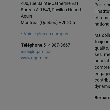
400, rue Sainte-Catherine Est
Par son
Bureau A-1540, Pavillon Hubert-
l’Instit
Aquin
et cont
Montréal (Québec) H2L 3C5
national
* Voir le plan du campus
Ma colla
toujour
Téléphone
514 987-3667
qualité.
ieim@uqam.ca
ses me
www.uqam.ca
popula
compren
engagem
contrib
dynamiqu
Bernar