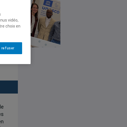
s
enus vidéo,
tre choix en
 refuser
le
es
en