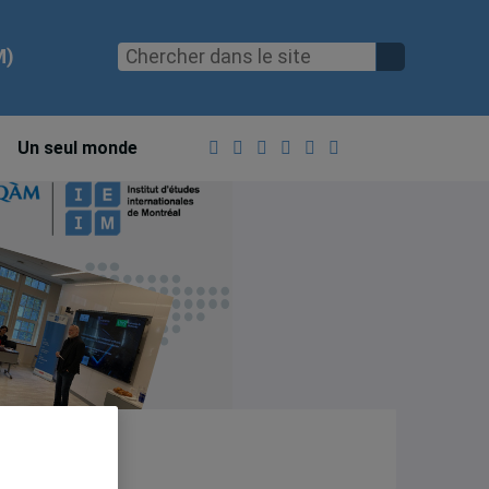
M)
Un seul monde