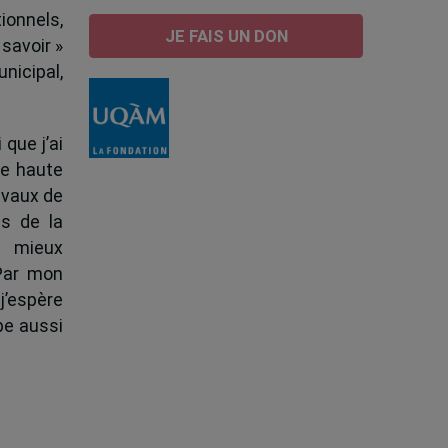
ionnels,
JE FAIS UN DON
 savoir »
nicipal,
 que j’ai
de haute
ravaux de
s de la
à mieux
 Par mon
j’espère
pe aussi