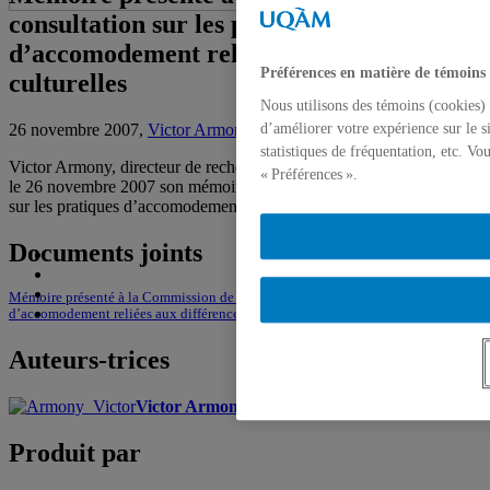
consultation sur les pratiques
d’accomodement reliées aux différences
Préférences en matière de témoins
culturelles
Nous utilisons des témoins (cookies) 
26 novembre 2007,
Victor Armony
d’améliorer votre expérience sur le s
statistiques de fréquentation, etc. V
Victor Armony, directeur de recherche à la Chaire MCD, a présenté
« Préférences ».
le 26 novembre 2007 son mémoire à la Commission de consultation
sur les pratiques d’accomodement reliées aux différences culturelles.
Documents joints
Mémoire présenté à la Commission de consultation sur les pratiques
d’accomodement reliées aux différences culturelles
Auteurs-trices
Victor Armony
Produit par