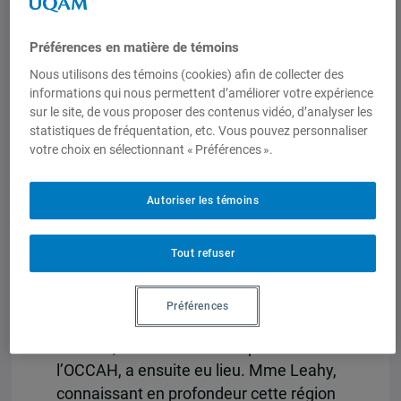
Barankitse explique qu’elle « voulait être
une petite bougie dans le milieu des
Préférences en matière de témoins
ténèbres » pour consoler et restaurer
l’espoir des enfants et des familles qui
Nous utilisons des témoins (cookies) afin de collecter des
informations qui nous permettent d’améliorer votre expérience
ont tout perdu. Depuis la prise en charge
sur le site, de vous proposer des contenus vidéo, d’analyser les
en 1993 de 25 orphelins de la guerre, la
statistiques de fréquentation, etc. Vous pouvez personnaliser
Maison Shalom a assisté, à ce jour, plus
votre choix en sélectionnant « Préférences ».
de 47 000 orphelins et autres enfants
défavorisés.
Autoriser les témoins
Une discussion entre Marguerite
Barankitse et Anne Leahy, fellow de
Tout refuser
l’IEIM et ancienne ambassadrice du
Canada pour la Région des Grands Lacs
Préférences
d’Afrique (2004-2007), menée par Olivier
Arvisais, directeur scientifique de
l’OCCAH, a ensuite eu lieu. Mme Leahy,
connaissant en profondeur cette région