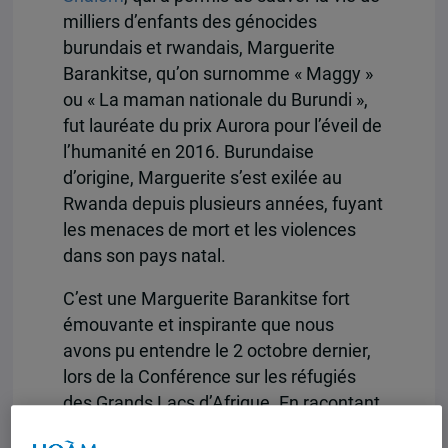
milliers d’enfants des génocides
burundais et rwandais, Marguerite
Barankitse, qu’on surnomme « Maggy »
ou « La maman nationale du Burundi »,
fut lauréate du prix Aurora pour l’éveil de
l’humanité en 2016. Burundaise
d’origine, Marguerite s’est exilée au
Rwanda depuis plusieurs années, fuyant
les menaces de mort et les violences
dans son pays natal.
C’est une Marguerite Barankitse fort
émouvante et inspirante que nous
avons pu entendre le 2 octobre dernier,
lors de la Conférence sur les réfugiés
des Grands Lacs d’Afrique. En racontant
la fondation de la Maison Shalom, Mme