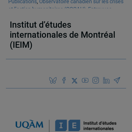
Publications
,
Observatoire canadien sur les crises
et l’action humanitaires (OCCAH)
,
Entrevues
dans les médias écrits
,
Venezuela
Institut d’études
internationales de Montréal
(IEIM)
Partenaires