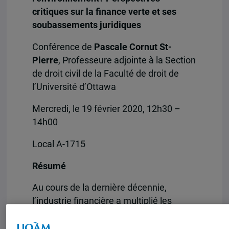
critiques sur la finance verte et ses
soubassements juridiques
Conférence de
Pascale Cornut St-
Pierre
, Professeure adjointe à la Section
de droit civil de la Faculté de droit de
l’Université d’Ottawa
Mercredi, le 19 février 2020, 12h30 –
14h00
Local A-1715
Résumé
Au cours de la dernière décennie,
l’industrie financière a multiplié les
initiatives afin de se positionner comme
un acteur incontournable de la lutte