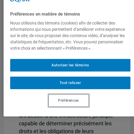
contre les changements climatiques et
Préférences en matière de témoins
les défis environnementaux du XXIe
siècle. Parmi ces initiatives figure la
Nous utilisons des témoins (cookies) afin de collecter des
informations qui nous permettent d’améliorer votre expérience
création d’une panoplie de nouveaux
sur le site, de vous proposer des contenus vidéo, d’analyser les
instruments financiers, censés
statistiques de fréquentation, etc. Vous pouvez personnaliser
permettre aux acteurs du marché de
votre choix en sélectionnant « Préférences ».
mieux comptabiliser les coûts
environnementaux, d’améliorer la
Autoriser les témoins
gestion des risques associés aux
changements climatiques et de
Tout refuser
canaliser les investissements dans des
projets ayant des retombées positives
sur l’environnement. Pour se développer,
Préférences
les marchés d’instruments financiers
ont besoin d’une infrastructure juridique
capable de déterminer précisément les
droits et les obligations de leurs