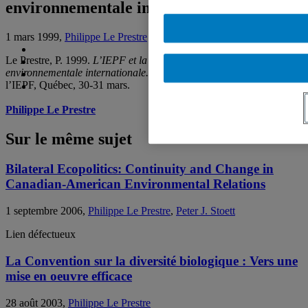
environnementale internationale
1 mars 1999,
Philippe Le Prestre
Le Prestre, P. 1999.
L’IEPF et la nouvelle gouvernance
environnementale internationale.
Colloque du 10e Anniversaire de
l’IEPF, Québec, 30-31 mars.
Philippe Le Prestre
Sur le même sujet
Bilateral Ecopolitics: Continuity and Change in
Canadian-American Environmental Relations
1 septembre 2006,
Philippe Le Prestre
,
Peter J. Stoett
Lien défectueux
La Convention sur la diversité biologique : Vers une
mise en oeuvre efficace
28 août 2003,
Philippe Le Prestre