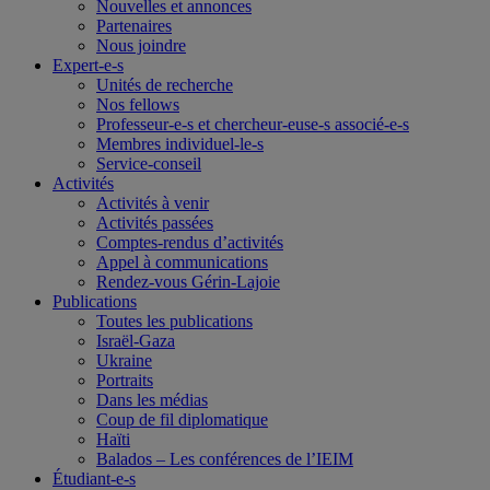
Nouvelles et annonces
Partenaires
Nous joindre
Expert-e-s
Unités de recherche
Nos fellows
Professeur-e-s et chercheur-euse-s associé-e-s
Membres individuel-le-s
Service-conseil
Activités
Activités à venir
Activités passées
Comptes-rendus d’activités
Appel à communications
Rendez-vous Gérin-Lajoie
Publications
Toutes les publications
Israël-Gaza
Ukraine
Portraits
Dans les médias
Coup de fil diplomatique
Haïti
Balados – Les conférences de l’IEIM
Étudiant-e-s