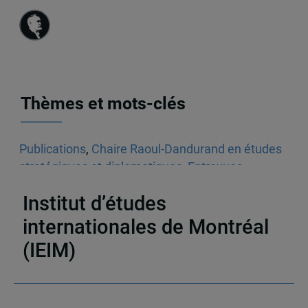
Thèmes et mots-clés
Publications
,
Chaire Raoul-Dandurand en études
stratégiques et diplomatiques
,
Entrevues
radiophoniques
,
Audios
,
États-Unis
Institut d’études
internationales de Montréal
(IEIM)
Partenaires