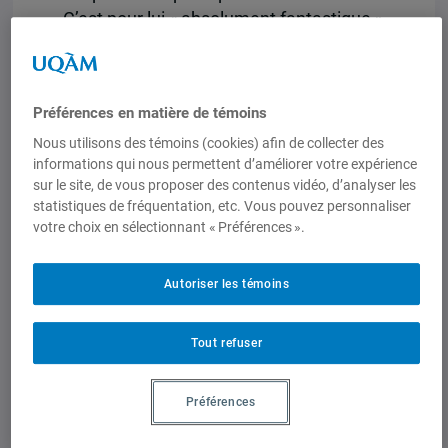
C’est pour lui « absolument fantastique »
: « je suis complètement tombé
amoureux de l’Asie du Sud-Est ». Le
voyage d’études le conforte aussi dans
Préférences en matière de témoins
ce qui l’intéressera le plus en géographie
Nous utilisons des témoins (cookies) afin de collecter des
: la cartographie et la géomatique, qui en
informations qui nous permettent d’améliorer votre expérience
était alors à ses balbutiements.
sur le site, de vous proposer des contenus vidéo, d’analyser les
statistiques de fréquentation, etc. Vous pouvez personnaliser
votre choix en sélectionnant « Préférences ».
Tout en essayant
désespérement de terminer
Autoriser les témoins
mon doctorat, au grand
désespoir de mon directeur de
thèse, j’ai commencé à
Tout refuser
travailler sur la gestion de la
forêt au Vietnam, au sein de
Préférences
l’équipe de recherche de
Rodolphe De Koninck.